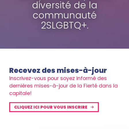
diversité de la
communauté
2SLGBTQ+.
Recevez des mises-à-jour
Inscrivez-vous pour soyez informé des
dernières mises-à-jour de la Fierté dans la
capitale!
CLIQUEZ ICI POUR VOUS INSCRIRE