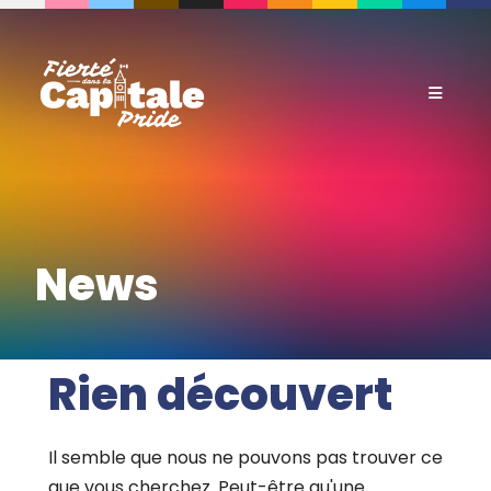
Aller
au
contenu
News
Rien découvert
Il semble que nous ne pouvons pas trouver ce
que vous cherchez. Peut-être qu'une